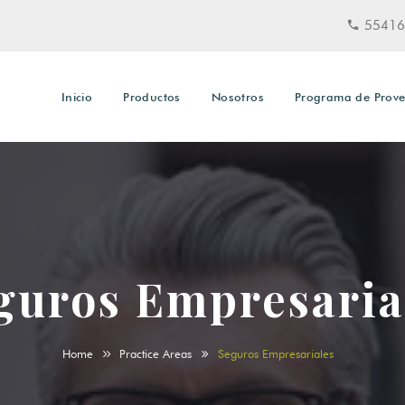
55416
Inicio
Productos
Nosotros
Programa de Prov
guros Empresaria
Home
Practice Areas
Seguros Empresariales