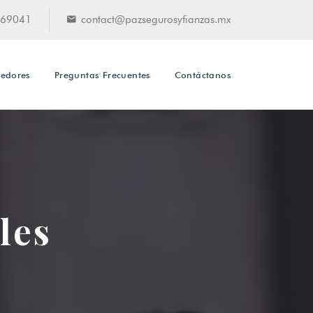
69041
contact@pazsegurosyfianzas.mx
eedores
Preguntas Frecuentes
Contáctanos
les